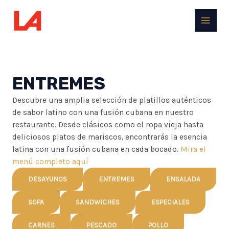
Ir
al
MAIN
contenido
MEN
ENTREMES
Descubre una amplia selección de platillos auténticos
de sabor latino con una fusión cubana en nuestro
restaurante. Desde clásicos como el ropa vieja hasta
deliciosos platos de mariscos, encontrarás la esencia
latina con una fusión cubana en cada bocado.
Mira el
menú completo aquí
DESAYUNOS
ENTREMES
ENSALADA
SOPA
SANDWICHES
ESPECIALES
CARNES
PESCADO
POLLO